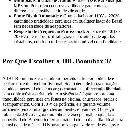
Múltiplas Entradas de Áudio:
Entrada USB e auxiliar para
MP3 ou iPod, oferecendo versatilidade para conectar
diferentes dispositivos e fontes de áudio.
Fonte Bivolt Automática:
Compatível com 110V e 220V,
garantindo praticidade para usar em qualquer lugar do Brasil
sem necessidade de adaptadores.
Resposta de Frequência Profissional:
Alcance de 40Hz a
20kHz que reproduz desde graves profundos até agudos
cristalinos, cobrindo todo o espectro audível com fidelidade.
Por Que Escolher a JBL Boombox 3?
A JBL Boombox 3 é o equilíbrio perfeito entre portabilidade e
performance de nível profissional. Sua bateria de longa duração
elimina a necessidade de recargas constantes, oferecendo liberdade
para curtir música o dia todo. A resistência à água proporciona
tranquilidade para usar em festas na piscina, churrascos, praias e
acampamentos. Com 180W de potência, ela garante volume
suficiente para animar grandes ambientes e reuniões. O design
robusto da JBL assegura durabilidade excepcional, enquanto a
conectividade Bluetooth oferece praticidade no dia a dia. Ideal para
entusiastas de música, DJs amadores, organizadores de eventos e