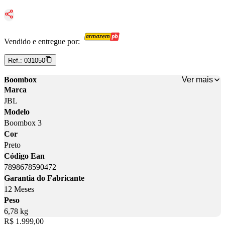
Vendido e entregue por:
Ref.:
031050
Ver mais
Boombox
Marca
JBL
Modelo
Boombox 3
Cor
Preto
Código Ean
7898678590472
Garantia do Fabricante
12 Meses
Peso
6,78 kg
Price:
R$ 1.999,00