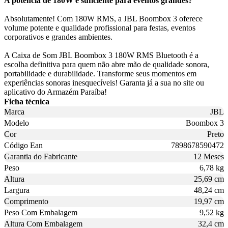
A potência de 180W é suficiente para eventos grandes?
Absolutamente! Com 180W RMS, a JBL Boombox 3 oferece
volume potente e qualidade profissional para festas, eventos
corporativos e grandes ambientes.
A Caixa de Som JBL Boombox 3 180W RMS Bluetooth é a
escolha definitiva para quem não abre mão de qualidade sonora,
portabilidade e durabilidade. Transforme seus momentos em
experiências sonoras inesquecíveis! Garanta já a sua no site ou
aplicativo do Armazém Paraíba!
Ficha técnica
Marca
JBL
Modelo
Boombox 3
Cor
Preto
Código Ean
7898678590472
Garantia do Fabricante
12 Meses
Peso
6,78 kg
Altura
25,69 cm
Largura
48,24 cm
Comprimento
19,97 cm
Peso Com Embalagem
9,52 kg
Altura Com Embalagem
32,4 cm