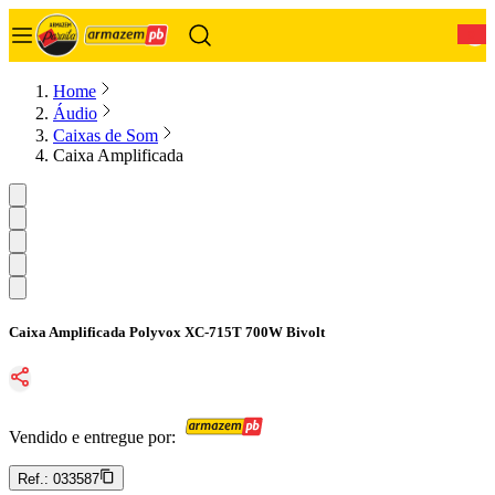
0
Home
Áudio
Caixas de Som
Caixa Amplificada
Caixa Amplificada Polyvox XC-715T 700W Bivolt
Vendido e entregue por:
Ref.:
033587