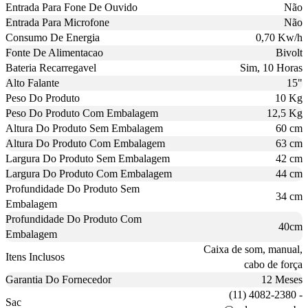
Entrada Para Fone De Ouvido
Não
Entrada Para Microfone
Não
Consumo De Energia
0,70 Kw/h
Fonte De Alimentacao
Bivolt
Bateria Recarregavel
Sim, 10 Horas
Alto Falante
15"
Peso Do Produto
10 Kg
Peso Do Produto Com Embalagem
12,5 Kg
Altura Do Produto Sem Embalagem
60 cm
Altura Do Produto Com Embalagem
63 cm
Largura Do Produto Sem Embalagem
42 cm
Largura Do Produto Com Embalagem
44 cm
Profundidade Do Produto Sem
34 cm
Embalagem
Profundidade Do Produto Com
40cm
Embalagem
Caixa de som, manual,
Itens Inclusos
cabo de força
Garantia Do Fornecedor
12 Meses
(11) 4082-2380 -
Sac