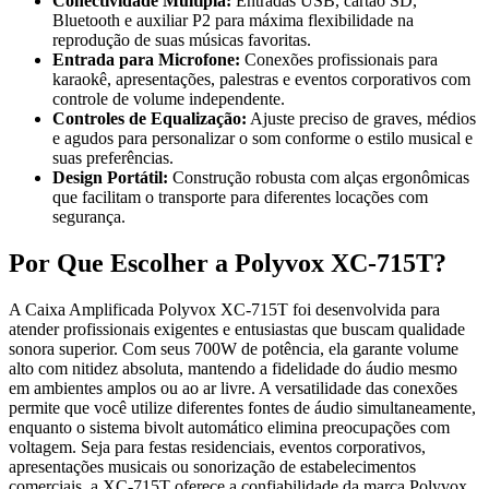
Conectividade Múltipla:
Entradas USB, cartão SD,
Bluetooth e auxiliar P2 para máxima flexibilidade na
reprodução de suas músicas favoritas.
Entrada para Microfone:
Conexões profissionais para
karaokê, apresentações, palestras e eventos corporativos com
controle de volume independente.
Controles de Equalização:
Ajuste preciso de graves, médios
e agudos para personalizar o som conforme o estilo musical e
suas preferências.
Design Portátil:
Construção robusta com alças ergonômicas
que facilitam o transporte para diferentes locações com
segurança.
Por Que Escolher a Polyvox XC-715T?
A Caixa Amplificada Polyvox XC-715T foi desenvolvida para
atender profissionais exigentes e entusiastas que buscam qualidade
sonora superior. Com seus 700W de potência, ela garante volume
alto com nitidez absoluta, mantendo a fidelidade do áudio mesmo
em ambientes amplos ou ao ar livre. A versatilidade das conexões
permite que você utilize diferentes fontes de áudio simultaneamente,
enquanto o sistema bivolt automático elimina preocupações com
voltagem. Seja para festas residenciais, eventos corporativos,
apresentações musicais ou sonorização de estabelecimentos
comerciais, a XC-715T oferece a confiabilidade da marca Polyvox