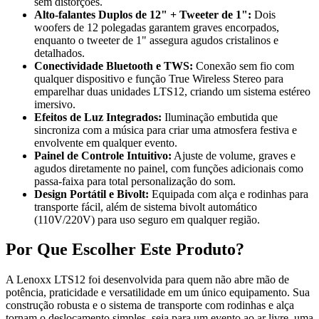
sem distorções.
Alto-falantes Duplos de 12" + Tweeter de 1":
Dois
woofers de 12 polegadas garantem graves encorpados,
enquanto o tweeter de 1" assegura agudos cristalinos e
detalhados.
Conectividade Bluetooth e TWS:
Conexão sem fio com
qualquer dispositivo e função True Wireless Stereo para
emparelhar duas unidades LTS12, criando um sistema estéreo
imersivo.
Efeitos de Luz Integrados:
Iluminação embutida que
sincroniza com a música para criar uma atmosfera festiva e
envolvente em qualquer evento.
Painel de Controle Intuitivo:
Ajuste de volume, graves e
agudos diretamente no painel, com funções adicionais como
passa-faixa para total personalização do som.
Design Portátil e Bivolt:
Equipada com alça e rodinhas para
transporte fácil, além de sistema bivolt automático
(110V/220V) para uso seguro em qualquer região.
Por Que Escolher Este Produto?
A Lenoxx LTS12 foi desenvolvida para quem não abre mão de
potência, praticidade e versatilidade em um único equipamento. Sua
construção robusta e o sistema de transporte com rodinhas e alça
tornam o deslocamento simples, seja para um evento ao ar livre, uma