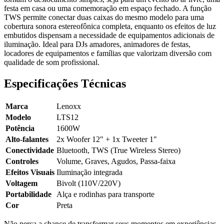
festa em casa ou uma comemoração em espaço fechado. A função
TWS permite conectar duas caixas do mesmo modelo para uma
cobertura sonora estereofônica completa, enquanto os efeitos de luz
embutidos dispensam a necessidade de equipamentos adicionais de
iluminação. Ideal para DJs amadores, animadores de festas,
locadores de equipamentos e famílias que valorizam diversão com
qualidade de som profissional.
Especificações Técnicas
Marca
Lenoxx
Modelo
LTS12
Potência
1600W
Alto-falantes
2x Woofer 12" + 1x Tweeter 1"
Conectividade
Bluetooth, TWS (True Wireless Stereo)
Controles
Volume, Graves, Agudos, Passa-faixa
Efeitos Visuais
Iluminação integrada
Voltagem
Bivolt (110V/220V)
Portabilidade
Alça e rodinhas para transporte
Cor
Preta
Não perca a chance de transformar seus momentos em experiências