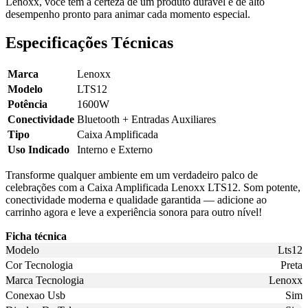
Lenoxx, você tem a certeza de um produto durável e de alto
desempenho pronto para animar cada momento especial.
Especificações Técnicas
Marca
Lenoxx
Modelo
LTS12
Potência
1600W
Conectividade
Bluetooth + Entradas Auxiliares
Tipo
Caixa Amplificada
Uso Indicado
Interno e Externo
Transforme qualquer ambiente em um verdadeiro palco de
celebrações com a Caixa Amplificada Lenoxx LTS12. Som potente,
conectividade moderna e qualidade garantida — adicione ao
carrinho agora e leve a experiência sonora para outro nível!
Ficha técnica
Modelo
Lts12
Cor Tecnologia
Preta
Marca Tecnologia
Lenoxx
Conexao Usb
Sim