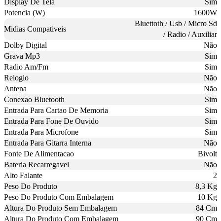
Display De Tela
Sim
Potencia (W)
1600W
Bluettoth / Usb / Micro Sd
Midias Compativeis
/ Radio / Auxiliar
Dolby Digital
Não
Grava Mp3
Sim
Radio Am/Fm
Sim
Relogio
Não
Antena
Não
Conexao Bluetooth
Sim
Entrada Para Cartao De Memoria
Sim
Entrada Para Fone De Ouvido
Sim
Entrada Para Microfone
Sim
Entrada Para Gitarra Interna
Não
Fonte De Alimentacao
Bivolt
Bateria Recarregavel
Não
Alto Falante
2
Peso Do Produto
8,3 Kg
Peso Do Produto Com Embalagem
10 Kg
Altura Do Produto Sem Embalagem
84 Cm
Altura Do Produto Com Embalagem
90 Cm