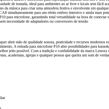
dade de tomada, ideal para ambientes ao ar livre e locais sem fácil ac
mo da música para criar uma atmosfera festiva e envolvente em qualque
A8 simultaneamente para um efeito estéreo imersivo e ainda mais pot
 para microfone, garantindo total versatilidade na hora de conectar s
sem necessidade de adaptadores ou conversores de tensão
er abrir mão de qualidade sonora, praticidade e recursos modernos em
timento. A entrada para microfone P10 abre possibilidades para karaok
melhor jeito possível. Com a tradição e confiabilidade da marca Lenoxx
festas, academias, igrejas e qualquer pessoa que queira um som de verda
liar
)