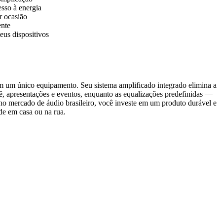
esso à energia
r ocasião
ente
eus dispositivos
 um único equipamento. Seu sistema amplificado integrado elimina a
ê, apresentações e eventos, enquanto as equalizações predefinidas —
 no mercado de áudio brasileiro, você investe em um produto durável e
de em casa ou na rua.