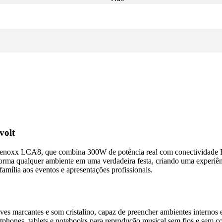
volt
 Lenoxx LCA8, que combina 300W de potência real com conectividade 
forma qualquer ambiente em uma verdadeira festa, criando uma experiênci
mília aos eventos e apresentações profissionais.
es marcantes e som cristalino, capaz de preencher ambientes internos 
tphones, tablets e notebooks para reprodução musical sem fios e sem 