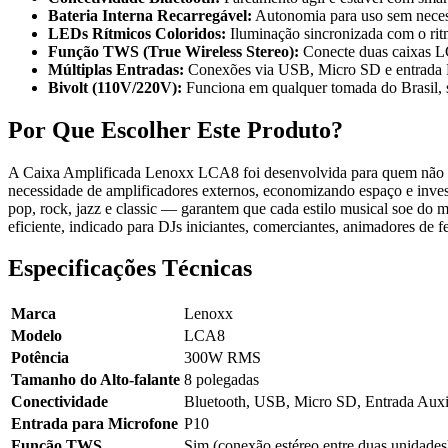
Bateria Interna Recarregável:
Autonomia para uso sem necessi
LEDs Rítmicos Coloridos:
Iluminação sincronizada com o rit
Função TWS (True Wireless Stereo):
Conecte duas caixas LC
Múltiplas Entradas:
Conexões via USB, Micro SD e entrada P10
Bivolt (110V/220V):
Funciona em qualquer tomada do Brasil, 
Por Que Escolher Este Produto?
A Caixa Amplificada Lenoxx LCA8 foi desenvolvida para quem não qu
necessidade de amplificadores externos, economizando espaço e inves
pop, rock, jazz e classic — garantem que cada estilo musical soe do 
eficiente, indicado para DJs iniciantes, comerciantes, animadores de 
Especificações Técnicas
Marca
Lenoxx
Modelo
LCA8
Potência
300W RMS
Tamanho do Alto-falante
8 polegadas
Conectividade
Bluetooth, USB, Micro SD, Entrada Auxi
Entrada para Microfone
P10
Função TWS
Sim (conexão estéreo entre duas unidades