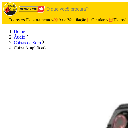
Todos os Departamentos
Ar e Ventilação
Celulares
Eletrod
Home
Áudio
Caixas de Som
Caixa Amplificada