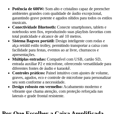
Potência de 600W:
Som alto e cristalino capaz de preencher
ambientes grandes com qualidade de áudio excepcional,
garantindo grave potente e agudos nítidos para todos os estilos
musicais.
Conectividade Bluetooth:
Conecte smartphones, tablets e
notebooks sem fios, reproduzindo suas playlists favoritas com
total praticidade e alcance de até 10 metros.
Sistema Bagvox portátil:
Design inteligente com rodas e
alça retrátil estilo trolley, permitindo transportar a caixa com
facilidade para festas, eventos ao ar livre, churrascos e
apresentações.
Múltiplas entradas:
Compatível com USB, cartão SD,
entrada auxiliar P2 e microfone, oferecendo versatilidade para
diferentes fontes de áudio e karaokê.
Controles práticos:
Painel intuitivo com ajustes de volume,
graves, agudos, eco e controle de microfone para personalizar
seu som conforme a necessidade.
Design robusto em vermelho:
Acabamento moderno e
vibrante que chama atenção, com proteção reforçada nas
laterais e grade frontal resistente.
Por Que Escolher a Caixa Amplificada