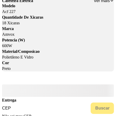
Ver mais
Cafeteira Elétrica
Modelo
Acf 227
Quantidade De Xicaras
18 Xicaras
Marca
Amvox
Potencia (W)
600W
Material/Composicao
Polietileno E Vidro
Cor
Preto
Entrega
Buscar