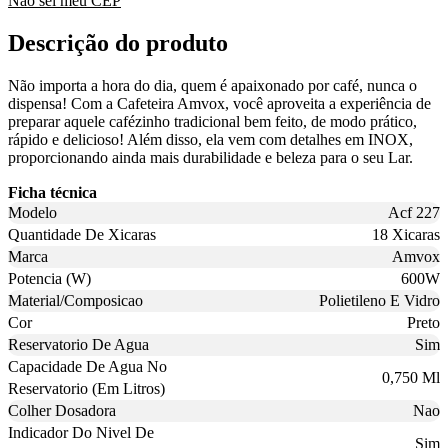
Não sei meu CEP
Descrição do produto
Não importa a hora do dia, quem é apaixonado por café, nunca o
dispensa! Com a Cafeteira Amvox, você aproveita a experiência de
preparar aquele cafézinho tradicional bem feito, de modo prático,
rápido e delicioso! Além disso, ela vem com detalhes em INOX,
proporcionando ainda mais durabilidade e beleza para o seu Lar.
Ficha técnica
Modelo
Acf 227
Quantidade De Xicaras
18 Xicaras
Marca
Amvox
Potencia (W)
600W
Material/Composicao
Polietileno E Vidro
Cor
Preto
Reservatorio De Agua
Sim
Capacidade De Agua No
0,750 Ml
Reservatorio (Em Litros)
Colher Dosadora
Nao
Indicador Do Nivel De
Sim