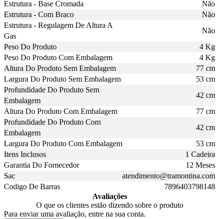
Estrutura - Base Cromada
Não
Estrutura - Com Braco
Não
Estrutura - Regulagem De Altura A
Não
Gas
Peso Do Produto
4 Kg
Peso Do Produto Com Embalagem
4 Kg
Altura Do Produto Sem Embalagem
77 cm
Largura Do Produto Sem Embalagem
53 cm
Profundidade Do Produto Sem
42 cm
Embalagem
Altura Do Produto Com Embalagem
77 cm
Profundidade Do Produto Com
42 cm
Embalagem
Largura Do Produto Com Embalagem
53 cm
Itens Inclusos
1 Cadeira
Garantia Do Fornecedor
12 Meses
Sac
atendimento@tramontina.com
Codigo De Barras
7896403798148
Avaliações
O que os clientes estão dizendo sobre o produto
Para enviar uma avaliação, entre na sua conta.