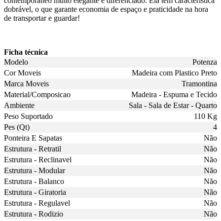
contemporâneo muito elegante e diferenciado. Ela tem característica
dobrável, o que garante economia de espaço e praticidade na hora
de transportar e guardar!
Ficha técnica
Modelo
Potenza
Cor Moveis
Madeira com Plastico Preto
Marca Moveis
Tramontina
Material/Composicao
Madeira - Espuma e Tecido
Ambiente
Sala - Sala de Estar - Quarto
Peso Suportado
110 Kg
Pes (Qt)
4
Ponteira E Sapatas
Não
Estrutura - Retratil
Não
Estrutura - Reclinavel
Não
Estrutura - Modular
Não
Estrutura - Balanco
Não
Estrutura - Giratoria
Não
Estrutura - Regulavel
Não
Estrutura - Rodizio
Não