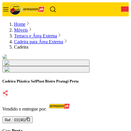
0
Home
Móveis
Terraço e Área Externa
Cadeira para Área Externa
Cadeira
Cadeira Plástica SolPlast Bistro Pratagi Preta
Vendido e entregue por:
Ref.:
031902
Cor
:
Preta