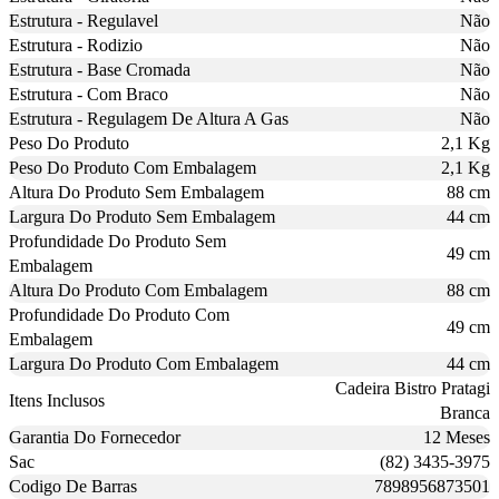
Estrutura - Regulavel
Não
Estrutura - Rodizio
Não
Estrutura - Base Cromada
Não
Estrutura - Com Braco
Não
Estrutura - Regulagem De Altura A Gas
Não
Peso Do Produto
2,1 Kg
Peso Do Produto Com Embalagem
2,1 Kg
Altura Do Produto Sem Embalagem
88 cm
Largura Do Produto Sem Embalagem
44 cm
Profundidade Do Produto Sem
49 cm
Embalagem
Altura Do Produto Com Embalagem
88 cm
Profundidade Do Produto Com
49 cm
Embalagem
Largura Do Produto Com Embalagem
44 cm
Cadeira Bistro Pratagi
Itens Inclusos
Branca
Garantia Do Fornecedor
12 Meses
Sac
(82) 3435-3975
Codigo De Barras
7898956873501