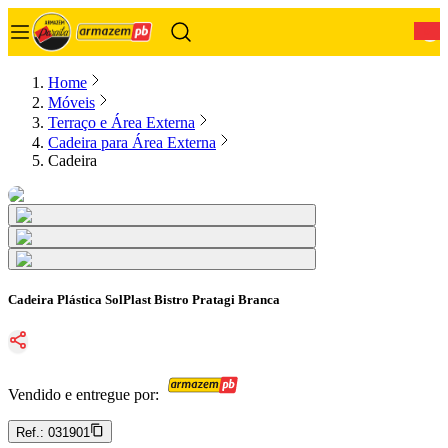
0
Home
Móveis
Terraço e Área Externa
Cadeira para Área Externa
Cadeira
Cadeira Plástica SolPlast Bistro Pratagi Branca
Vendido e entregue por:
Ref.:
031901