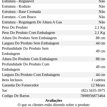
Estrutura - Regulavel
Não
Estrutura - Rodizio
Não
Estrutura - Base Cromada
Não
Estrutura - Com Braco
Não
Estrutura - Regulagem De Altura A Gas
Não
Peso Do Produto
2,1 Kg
Peso Do Produto Com Embalagem
2,1 Kg
Altura Do Produto Sem Embalagem
88 cm
Largura Do Produto Sem Embalagem
44 cm
Profundidade Do Produto Sem
49 cm
Embalagem
Altura Do Produto Com Embalagem
88 cm
Profundidade Do Produto Com
49 cm
Embalagem
Largura Do Produto Com Embalagem
44 cm
Itens Inclusos
1 cadeira
Garantia Do Fornecedor
12 Meses
Sac
(82) 3435-3975
Codigo De Barras
7898956873464
Avaliações
O que os clientes estão dizendo sobre o produto