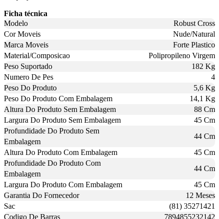
Ficha técnica
Modelo
Robust Cross
Cor Moveis
Nude/Natural
Marca Moveis
Forte Plastico
Material/Composicao
Polipropileno Virgem
Peso Suportado
182 Kg
Numero De Pes
4
Peso Do Produto
5,6 Kg
Peso Do Produto Com Embalagem
14,1 Kg
Altura Do Produto Sem Embalagem
88 Cm
Largura Do Produto Sem Embalagem
45 Cm
Profundidade Do Produto Sem
44 Cm
Embalagem
Altura Do Produto Com Embalagem
45 Cm
Profundidade Do Produto Com
44 Cm
Embalagem
Largura Do Produto Com Embalagem
45 Cm
Garantia Do Fornecedor
12 Meses
Sac
(81) 35271421
Codigo De Barras
7894855232142