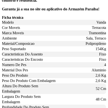
conforto e resistência.
Garanta já a sua no site ou aplicativo do Armazém Paraíba!
Ficha técnica
Modelo
Vanda
Cor Moveis
Terracota
Marca Moveis
Tramontina
Ambiente
Sala, Terraco
Material/Composicao
Polipropileno
Peso Suportado
154Kg
Caracteristicas Do Assento
Fixo
Caracteristicas Do Encosto
Fixo
Numero De Pes
4
Material Dos Pes
Aluminio
Peso Do Produto
2,6 Kg
Peso Do Produto Com Embalagem
2,6 Kg
Altura Do Produto Sem
52 Cm
Embalagem
Largura Do Produto Sem
48 Cm
Embalagem
Profundidade Do Produto Sem