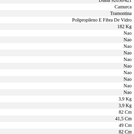
Diana 92030/421
Camurca
Tramontina
Polipropileno E Fibra De Vidro
182 Kg
Nao
Nao
Nao
Nao
Nao
Nao
Nao
Nao
Nao
Nao
3,9 Kg
3,9 Kg
82 Cm
41,5 Cm
49 Cm
82 Cm