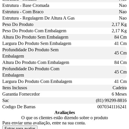
Estrutura - Base Cromada
Nao
Estrutura - Com Braco
Nao
Estrutura - Regulagem De Altura A Gas
Nao
Peso Do Produto
2,17 Kg
Peso Do Produto Com Embalagem
2,17 Kg
Altura Do Produto Sem Embalagem
84 Cm
Largura Do Produto Sem Embalagem
41 Cm
Profundidade Do Produto Sem
45 Cm
Embalagem
Altura Do Produto Com Embalagem
84 Cm
Profundidade Do Produto Com
45 Cm
Embalagem
Largura Do Produto Com Embalagem
41 Cm
Itens Inclusos
Cadeira
Garantia Fornecedor
6 Meses
Sac
(81) 99299-8816
Codigo De Barras
0070341116241
Avaliações
O que os clientes estão dizendo sobre o produto
Para enviar uma avaliação, entre na sua conta.
Entrar para avaliar