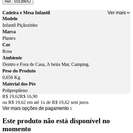
Ref.:
031386
Ver mais
Cadeira e Mesa Infantil
Modelo
Infantil Piçãozinho
Marca
Plastex
Cor
Rosa
Ambiente
Dentro e Fora de Casa, A beira Mar, Camping.
Peso do Produto
0,656 Kg
Material dos Pés
Polipropileno
Original price:
R$ 19,62
Price:
R$ 16,90
ou
R$ 19,62
em até
1
x
de
R$ 19,62
sem juros
Ver mais opções de pagamento
Este produto não está disponível no
momento