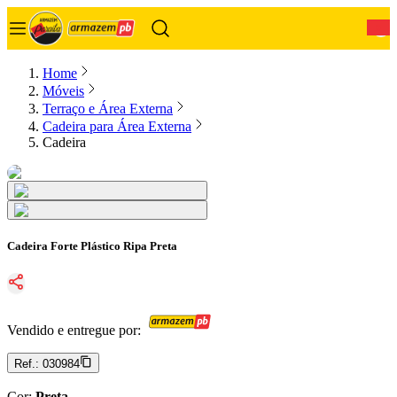
0
Home
Móveis
Terraço e Área Externa
Cadeira para Área Externa
Cadeira
Cadeira Forte Plástico Ripa Preta
Vendido e entregue por:
Ref.:
030984
Cor
:
Preta