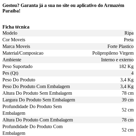
Gostou? Garanta já a sua no site ou aplicativo do Armazém
Paraíba!
Ficha técnica
Modelo
Ripa
Cor Moveis
Preta
Marca Moveis
Forte Plastico
Material/Composicao
Polipropileno Virgem
Ambiente
Interno e externo
Peso Suportado
182 Kg
Pes (Qt)
4
Peso Do Produto
3,4 Kg
Peso Do Produto Com Embalagem
3,4 Kg
Altura Do Produto Sem Embalagem
78 cm
Largura Do Produto Sem Embalagem
39 cm
Profundidade Do Produto Sem
52 cm
Embalagem
Altura Do Produto Com Embalagem
78 cm
Profundidade Do Produto Com
52 cm
Embalagem