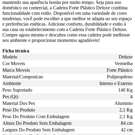
mantendo sua aparência bonita por muito tempo. Seja para uso
doméstico ou comercial, a Cadeira Forte Plástico Deluxe combina
funcionalidade com estilo. Disponível em uma variedade de cores
modernas, você pode escolher a que melhor se adapta ao seu espaço
e preferências estéticas. Adicione conforto, durabilidade e estilo à
sua casa ou estabelecimento com a Cadeira Forte Plástico Deluxe.
Compre agora mesmo e descubra como essa cadeira pode melhorar
seu ambiente e proporcionar momentos agradáveis!
Ficha técnica
Modelo
Deluxe
Cor Moveis
Vermelha
Marca Moveis
Forte Plástico
Material/Composicao
Polipropileno
Ambiente
Interno e Externo
Peso Suportado
140 Kg
Pes (Qt)
4
Material Dos Pes
Aluminio
Peso Do Produto
2,1 Kg
Peso Do Produto Com Embalagem
2,1 Kg
Altura Do Produto Sem Embalagem
84 cm
Largura Do Produto Sem Embalagem
42 cm