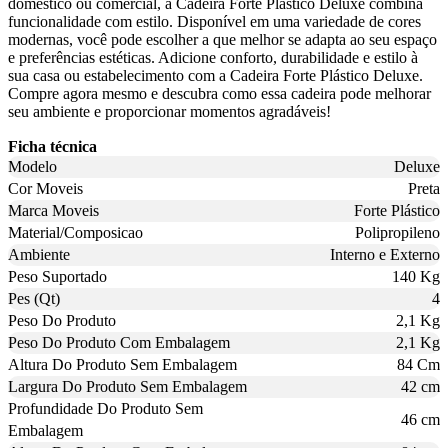
doméstico ou comercial, a Cadeira Forte Plástico Deluxe combina
funcionalidade com estilo. Disponível em uma variedade de cores
modernas, você pode escolher a que melhor se adapta ao seu espaço
e preferências estéticas. Adicione conforto, durabilidade e estilo à
sua casa ou estabelecimento com a Cadeira Forte Plástico Deluxe.
Compre agora mesmo e descubra como essa cadeira pode melhorar
seu ambiente e proporcionar momentos agradáveis!
Ficha técnica
Modelo
Deluxe
Cor Moveis
Preta
Marca Moveis
Forte Plástico
Material/Composicao
Polipropileno
Ambiente
Interno e Externo
Peso Suportado
140 Kg
Pes (Qt)
4
Peso Do Produto
2,1 Kg
Peso Do Produto Com Embalagem
2,1 Kg
Altura Do Produto Sem Embalagem
84 Cm
Largura Do Produto Sem Embalagem
42 cm
Profundidade Do Produto Sem
46 cm
Embalagem