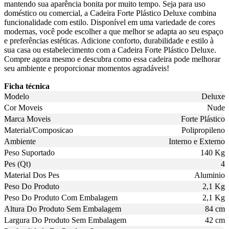
mantendo sua aparência bonita por muito tempo. Seja para uso
doméstico ou comercial, a Cadeira Forte Plástico Deluxe combina
funcionalidade com estilo. Disponível em uma variedade de cores
modernas, você pode escolher a que melhor se adapta ao seu espaço
e preferências estéticas. Adicione conforto, durabilidade e estilo à
sua casa ou estabelecimento com a Cadeira Forte Plástico Deluxe.
Compre agora mesmo e descubra como essa cadeira pode melhorar
seu ambiente e proporcionar momentos agradáveis!
Ficha técnica
Modelo
Deluxe
Cor Moveis
Nude
Marca Moveis
Forte Plástico
Material/Composicao
Polipropileno
Ambiente
Interno e Externo
Peso Suportado
140 Kg
Pes (Qt)
4
Material Dos Pes
Aluminio
Peso Do Produto
2,1 Kg
Peso Do Produto Com Embalagem
2,1 Kg
Altura Do Produto Sem Embalagem
84 cm
Largura Do Produto Sem Embalagem
42 cm