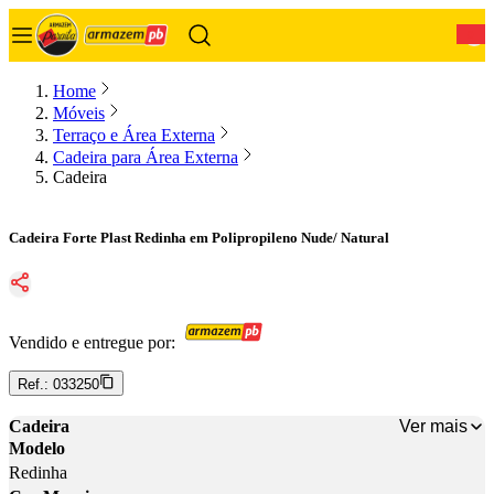
0
Home
Móveis
Terraço e Área Externa
Cadeira para Área Externa
Cadeira
Cadeira Forte Plast Redinha em Polipropileno Nude/ Natural
Vendido e entregue por:
Ref.:
033250
Ver mais
Cadeira
Modelo
Redinha