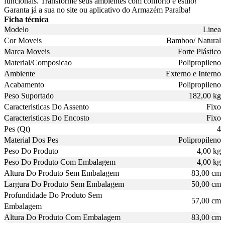
funcionais. Transforme seus ambientes com conforto e estilo!
Garanta já a sua no site ou aplicativo do Armazém Paraíba!
Ficha técnica
Modelo
Linea
Cor Moveis
Bamboo/ Natural
Marca Moveis
Forte Plástico
Material/Composicao
Polipropileno
Ambiente
Externo e Interno
Acabamento
Polipropileno
Peso Suportado
182,00 kg
Caracteristicas Do Assento
Fixo
Caracteristicas Do Encosto
Fixo
Pes (Qt)
4
Material Dos Pes
Polipropileno
Peso Do Produto
4,00 kg
Peso Do Produto Com Embalagem
4,00 kg
Altura Do Produto Sem Embalagem
83,00 cm
Largura Do Produto Sem Embalagem
50,00 cm
Profundidade Do Produto Sem
57,00 cm
Embalagem
Altura Do Produto Com Embalagem
83,00 cm