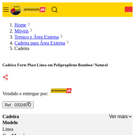
0
Home
Móveis
Terraço e Área Externa
Cadeira para Área Externa
Cadeira
Cadeira Forte Plast Linea em Polipropileno Bamboo/ Natural
Vendido e entregue por:
Ref.:
033245
Ver mais
Cadeira
Modelo
Linea