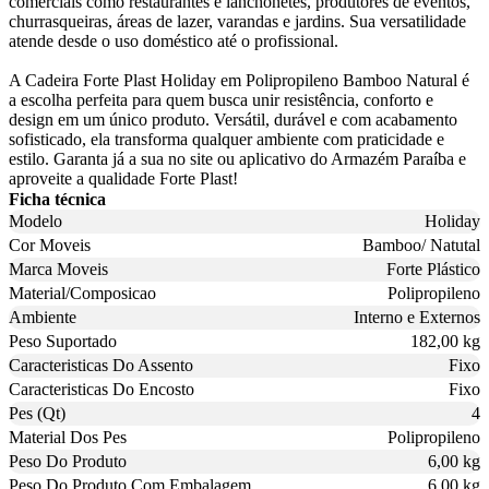
comerciais como restaurantes e lanchonetes, produtores de eventos,
churrasqueiras, áreas de lazer, varandas e jardins. Sua versatilidade
atende desde o uso doméstico até o profissional.
A Cadeira Forte Plast Holiday em Polipropileno Bamboo Natural é
a escolha perfeita para quem busca unir resistência, conforto e
design em um único produto. Versátil, durável e com acabamento
sofisticado, ela transforma qualquer ambiente com praticidade e
estilo. Garanta já a sua no site ou aplicativo do Armazém Paraíba e
aproveite a qualidade Forte Plast!
Ficha técnica
Modelo
Holiday
Cor Moveis
Bamboo/ Natutal
Marca Moveis
Forte Plástico
Material/Composicao
Polipropileno
Ambiente
Interno e Externos
Peso Suportado
182,00 kg
Caracteristicas Do Assento
Fixo
Caracteristicas Do Encosto
Fixo
Pes (Qt)
4
Material Dos Pes
Polipropileno
Peso Do Produto
6,00 kg
Peso Do Produto Com Embalagem
6,00 kg