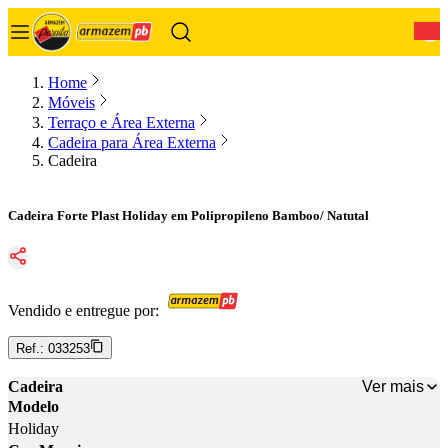
0
Home
Móveis
Terraço e Área Externa
Cadeira para Área Externa
Cadeira
Cadeira Forte Plast Holiday em Polipropileno Bamboo/ Natutal
Vendido e entregue por:
Ref.:
033253
Ver mais
Cadeira
Modelo
Holiday