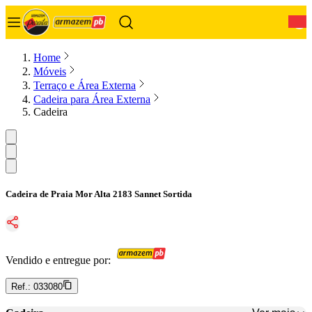
0
Home
Móveis
Terraço e Área Externa
Cadeira para Área Externa
Cadeira
Cadeira de Praia Mor Alta 2183 Sannet Sortida
Vendido e entregue por:
Ref.:
033080