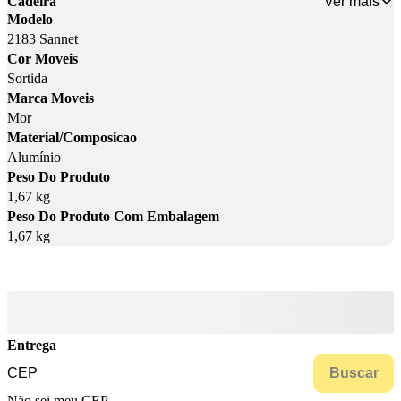
Ver mais
Cadeira
Modelo
2183 Sannet
Cor Moveis
Sortida
Marca Moveis
Mor
Material/Composicao
Alumínio
Peso Do Produto
1,67 kg
Peso Do Produto Com Embalagem
1,67 kg
Entrega
Buscar
Não sei meu CEP