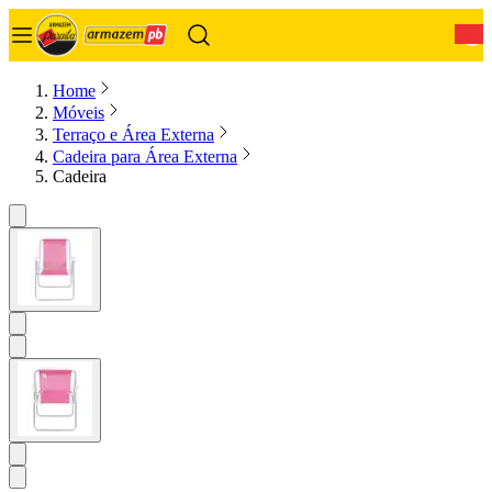
0
Home
Móveis
Terraço e Área Externa
Cadeira para Área Externa
Cadeira