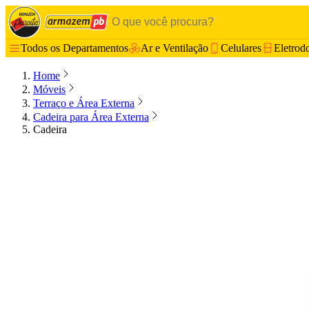
Todos os Departamentos
Ar e Ventilação
Celulares
Eletrod
Home
Móveis
Terraço e Área Externa
Cadeira para Área Externa
Cadeira