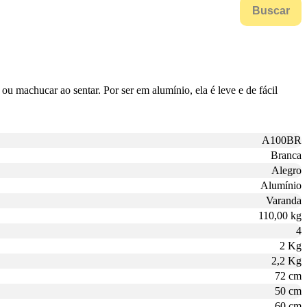
Buscar
u machucar ao sentar. Por ser em alumínio, ela é leve e de fácil
A100BR
Branca
Alegro
Alumínio
Varanda
110,00 kg
4
2 Kg
2,2 Kg
72 cm
50 cm
60 cm