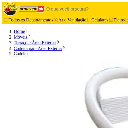
Todos os Departamentos
Ar e Ventilação
Celulares
Eletrod
Home
Móveis
Terraço e Área Externa
Cadeira para Área Externa
Cadeira