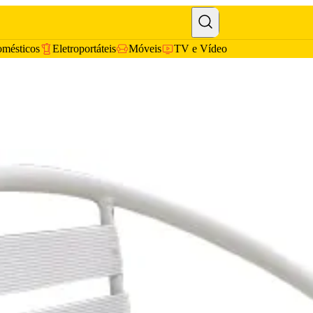
omésticos
Eletroportáteis
Móveis
TV e Vídeo