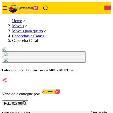
0
Home
Móveis
Móveis para quarto
Cabeceiras e Camas
Cabeceira Casal
Cabeceira Casal Framar Ísis em MDF e MDP Cinza
Vendido e entregue por:
Ref.:
027496