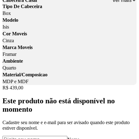
Ver mais
Cabeceira Casal
Tipo De Cabeceira
Box
Modelo
Isis
Cor Moveis
Cinza
Marca Moveis
Framar
Ambiente
Quarto
Material/Composicao
MDP e MDF
Price:
R$ 439,00
Este produto não está disponível no
momento
Cadastre seu nome e e-mail para ser avisado quando este produto
estiver disponível.