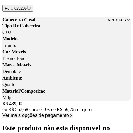
Ref.:
029295
Ver mais
Cabeceira Casal
Tipo De Cabeceira
Casal
Modelo
Triunfo
Cor Moveis
Ebano Touch
Marca Moveis
Demobile
Ambiente
Quarto
Material/Composicao
Mdp
Price:
R$ 489,00
ou
R$ 567,68
em até
10
x
de
R$ 56,76
sem juros
Ver mais opções de pagamento
Este produto não está disponível no