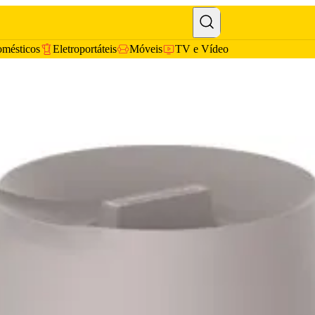
omésticos
Eletroportáteis
Móveis
TV e Vídeo