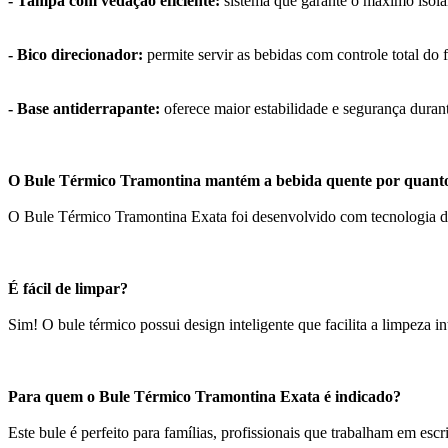
- Tampa com vedação eficiente:
sistema que garante o máximo isola
- Bico direcionador:
permite servir as bebidas com controle total do 
- Base antiderrapante:
oferece maior estabilidade e segurança duran
O Bule Térmico Tramontina mantém a bebida quente por quant
O Bule Térmico Tramontina Exata foi desenvolvido com tecnologia de
É fácil de limpar?
Sim! O bule térmico possui design inteligente que facilita a limpeza i
Para quem o Bule Térmico Tramontina Exata é indicado?
Este bule é perfeito para famílias, profissionais que trabalham em esc