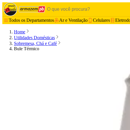
Todos os Departamentos
Ar e Ventilação
Celulares
Eletrod
Home
Utilidades Domésticas
Sobremesa, Chá e Café
Bule Térmico