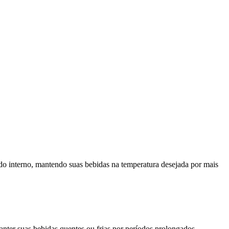
údo interno, mantendo suas bebidas na temperatura desejada por mais
anter suas bebidas quentes ou frias por períodos prolongados.