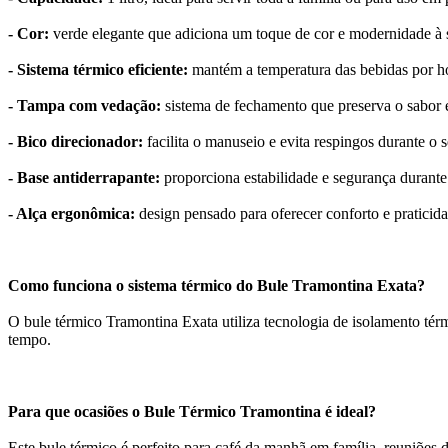
- Cor:
verde elegante que adiciona um toque de cor e modernidade à 
- Sistema térmico eficiente:
mantém a temperatura das bebidas por hor
- Tampa com vedação:
sistema de fechamento que preserva o sabor 
- Bico direcionador:
facilita o manuseio e evita respingos durante o 
- Base antiderrapante:
proporciona estabilidade e segurança durante
- Alça ergonômica:
design pensado para oferecer conforto e pratici
Como funciona o sistema térmico do Bule Tramontina Exata?
O bule térmico Tramontina Exata utiliza tecnologia de isolamento tér
tempo.
Para que ocasiões o Bule Térmico Tramontina é ideal?
Este bule térmico é perfeito para café da manhã em família, reuniões 