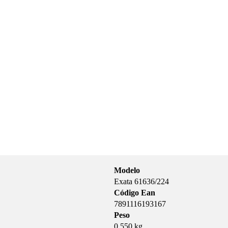
Modelo
Exata 61636/224
Código Ean
7891116193167
Peso
0,550 kg