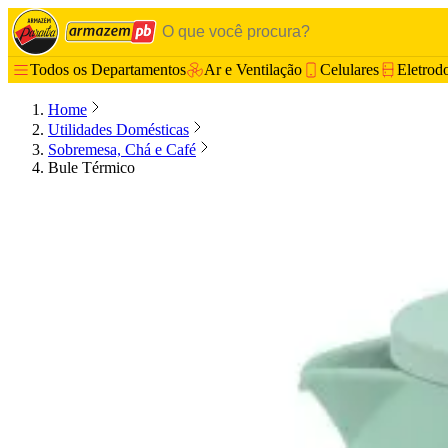
Todos os Departamentos
Ar e Ventilação
Celulares
Eletrod
Home
Utilidades Domésticas
Sobremesa, Chá e Café
Bule Térmico