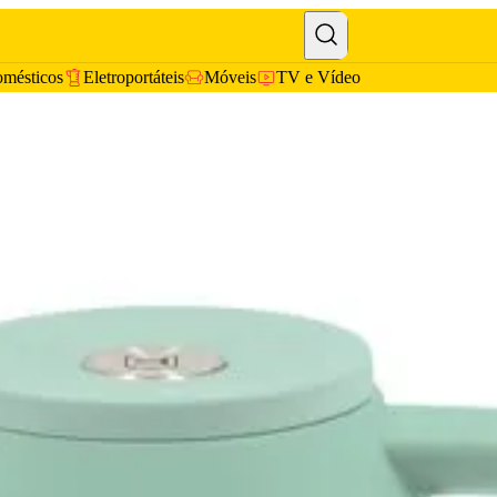
omésticos
Eletroportáteis
Móveis
TV e Vídeo