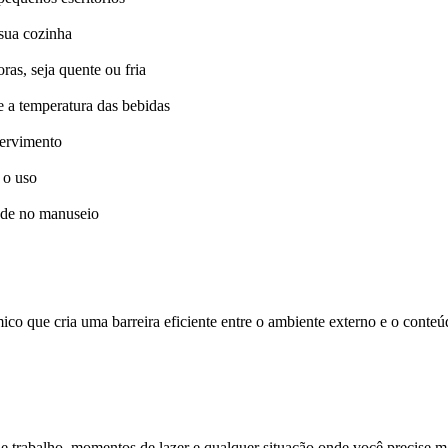
sua cozinha
as, seja quente ou fria
e a temperatura das bebidas
servimento
 o uso
dade no manuseio
mico que cria uma barreira eficiente entre o ambiente externo e o conte
de trabalho, momentos de lazer e qualquer situação onde você precise m