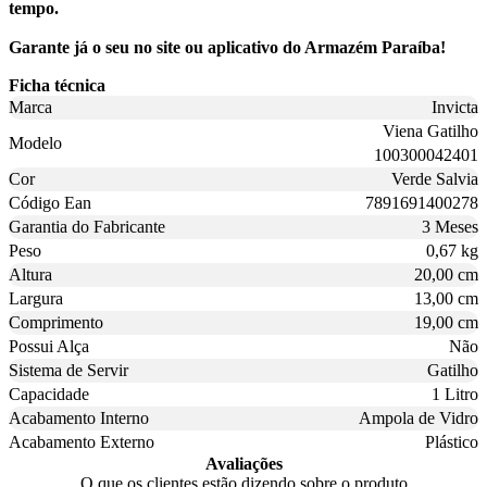
tempo.
Garante já o seu no site ou aplicativo do Armazém Paraíba!
Ficha técnica
Marca
Invicta
Viena Gatilho
Modelo
100300042401
Cor
Verde Salvia
Código Ean
7891691400278
Garantia do Fabricante
3 Meses
Peso
0,67 kg
Altura
20,00 cm
Largura
13,00 cm
Comprimento
19,00 cm
Possui Alça
Não
Sistema de Servir
Gatilho
Capacidade
1 Litro
Acabamento Interno
Ampola de Vidro
Acabamento Externo
Plástico
Avaliações
O que os clientes estão dizendo sobre o produto