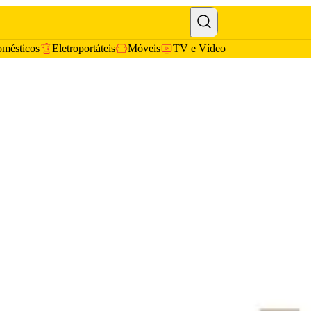
omésticos
Eletroportáteis
Móveis
TV e Vídeo