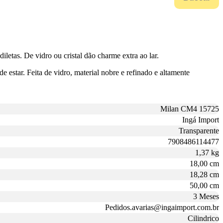
letas. De vidro ou cristal dão charme extra ao lar.
 estar. Feita de vidro, material nobre e refinado e altamente
Milan CM4 15725
Ingá Import
Transparente
7908486114477
1,37 kg
18,00 cm
18,28 cm
50,00 cm
3 Meses
Pedidos.avarias@ingaimport.com.br
Cilindrico