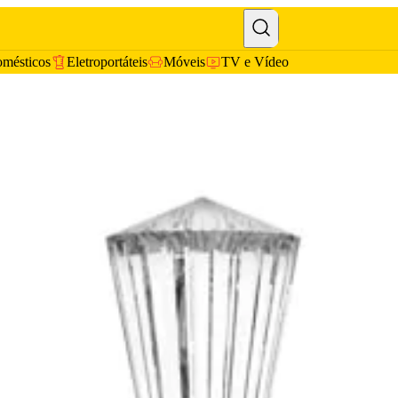
omésticos
Eletroportáteis
Móveis
TV e Vídeo