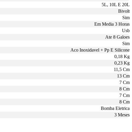
5L, 10L E 20L
Bivolt
Sim
Em Media 3 Horas
Usb
Ate 8 Galoes
Sim
Aco Inoxidavel + Pp E Silicone
0,18 Kg
0,23 Kg
11,5 Cm
13 Cm
7 Cm
8 Cm
7 Cm
8 Cm
Bomba Eletrica
3 Meses