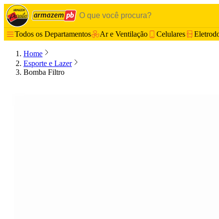
Todos os Departamentos
Ar e Ventilação
Celulares
Eletrod
Home
Esporte e Lazer
Bomba Filtro