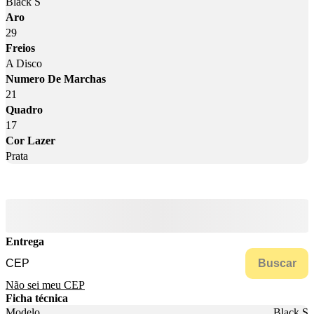
Black S
Aro
29
Freios
A Disco
Numero De Marchas
21
Quadro
17
Cor Lazer
Prata
Entrega
Buscar
Não sei meu CEP
Ficha técnica
Modelo
Black S