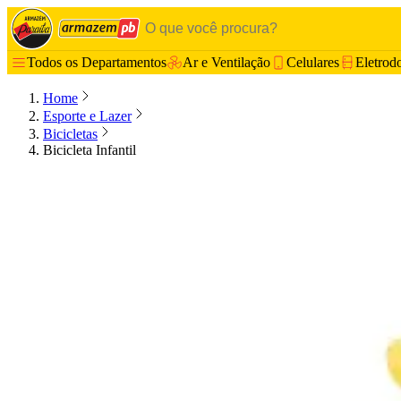
Todos os Departamentos
Ar e Ventilação
Celulares
Eletrod
Home
Esporte e Lazer
Bicicletas
Bicicleta Infantil