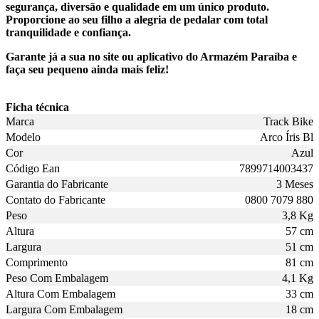
segurança, diversão e qualidade em um único produto.
Proporcione ao seu filho a alegria de pedalar com total
tranquilidade e confiança.
Garante já a sua no site ou aplicativo do Armazém Paraíba e
faça seu pequeno ainda mais feliz!
Ficha técnica
Marca
Track Bike
Modelo
Arco Íris Bl
Cor
Azul
Código Ean
7899714003437
Garantia do Fabricante
3 Meses
Contato do Fabricante
0800 7079 880
Peso
3,8 Kg
Altura
57 cm
Largura
51 cm
Comprimento
81 cm
Peso Com Embalagem
4,1 Kg
Altura Com Embalagem
33 cm
Largura Com Embalagem
18 cm