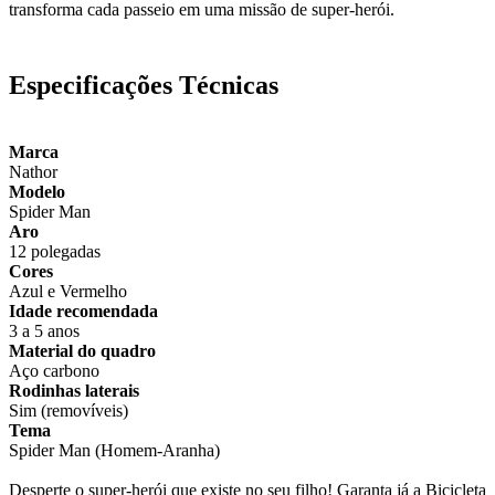
transforma cada passeio em uma missão de super-herói.
Especificações Técnicas
Marca
Nathor
Modelo
Spider Man
Aro
12 polegadas
Cores
Azul e Vermelho
Idade recomendada
3 a 5 anos
Material do quadro
Aço carbono
Rodinhas laterais
Sim (removíveis)
Tema
Spider Man (Homem-Aranha)
Desperte o super-herói que existe no seu filho! Garanta já a Bicicleta