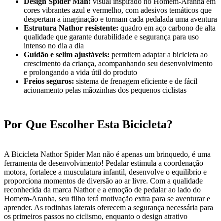
Design Spider Man:
visual inspirado no Homem-Aranha em
cores vibrantes azul e vermelho, com adesivos temáticos que
despertam a imaginação e tornam cada pedalada uma aventura
Estrutura Nathor resistente:
quadro em aço carbono de alta
qualidade que garante durabilidade e segurança para uso
intenso no dia a dia
Guidão e selim ajustáveis:
permitem adaptar a bicicleta ao
crescimento da criança, acompanhando seu desenvolvimento
e prolongando a vida útil do produto
Freios seguros:
sistema de frenagem eficiente e de fácil
acionamento pelas mãozinhas dos pequenos ciclistas
Por Que Escolher Esta Bicicleta?
A Bicicleta Nathor Spider Man não é apenas um brinquedo, é uma
ferramenta de desenvolvimento! Pedalar estimula a coordenação
motora, fortalece a musculatura infantil, desenvolve o equilíbrio e
proporciona momentos de diversão ao ar livre. Com a qualidade
reconhecida da marca Nathor e a emoção de pedalar ao lado do
Homem-Aranha, seu filho terá motivação extra para se aventurar e
aprender. As rodinhas laterais oferecem a segurança necessária para
os primeiros passos no ciclismo, enquanto o design atrativo