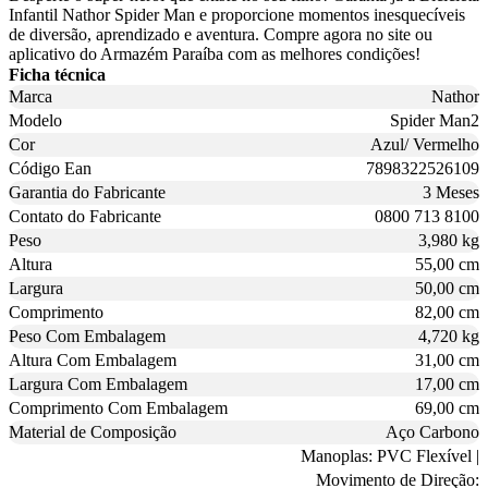
Infantil Nathor Spider Man e proporcione momentos inesquecíveis
de diversão, aprendizado e aventura. Compre agora no site ou
aplicativo do Armazém Paraíba com as melhores condições!
Ficha técnica
Marca
Nathor
Modelo
Spider Man2
Cor
Azul/ Vermelho
Código Ean
7898322526109
Garantia do Fabricante
3 Meses
Contato do Fabricante
0800 713 8100
Peso
3,980 kg
Altura
55,00 cm
Largura
50,00 cm
Comprimento
82,00 cm
Peso Com Embalagem
4,720 kg
Altura Com Embalagem
31,00 cm
Largura Com Embalagem
17,00 cm
Comprimento Com Embalagem
69,00 cm
Material de Composição
Aço Carbono
Manoplas: PVC Flexível |
Movimento de Direção: