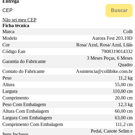
Entrega
Buscar
Não sei meu CEP
Ficha técnica
Marca
Colli
Modelo
Aurora Fest 203.19D
Cor
Rosa/ Azul, Rosa/ Azul, Lilás
Código Ean
7908319014332
3 Meses Peças, 6 Meses
Garantia do Fabricante
Quadro
Contato do Fabricante
Assistencia@collibike.com.br
Peso
11,2 kg
Altura
55,00 cm
Largura
110,00 cm
Comprimento
20,00 cm
Peso Com Embalagem
12,3 kg
Altura Com Embalagem
60,00 cm
Largura Com Embalagem
63,00 cm
Comprimento Com Embalagem
111,2 cm
Pedal, Canote Selim e
Itens Inclusos