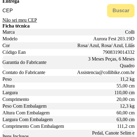
Entrega
Buscar
Não sei meu CEP
Ficha técnica
Marca
Colli
Modelo
Aurora Fest 203.19D
Cor
Rosa/ Azul, Rosa/ Azul, Lilás
Código Ean
7908319014332
3 Meses Peças, 6 Meses
Garantia do Fabricante
Quadro
Contato do Fabricante
Assistencia@collibike.com.br
Peso
11,2 kg
Altura
55,00 cm
Largura
110,00 cm
Comprimento
20,00 cm
Peso Com Embalagem
12,3 kg
Altura Com Embalagem
60,00 cm
Largura Com Embalagem
63,00 cm
Comprimento Com Embalagem
111,2 cm
Pedal, Canote Selim e
Itens Inclusos