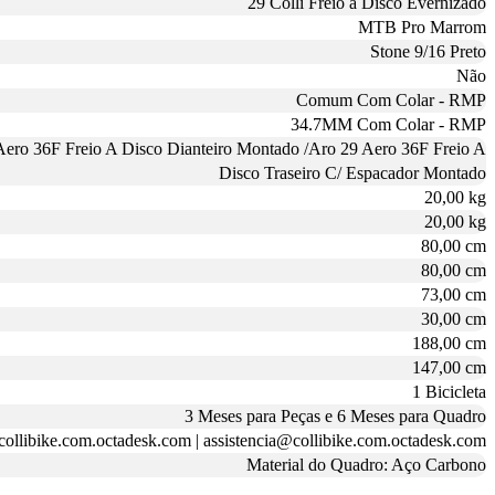
29 Colli Freio a Disco Evernizado
MTB Pro Marrom
Stone 9/16 Preto
Não
Comum Com Colar - RMP
34.7MM Com Colar - RMP
Aero 36F Freio A Disco Dianteiro Montado /Aro 29 Aero 36F Freio A
Disco Traseiro C/ Espacador Montado
20,00 kg
20,00 kg
80,00 cm
80,00 cm
73,00 cm
30,00 cm
188,00 cm
147,00 cm
1 Bicicleta
3 Meses para Peças e 6 Meses para Quadro
collibike.com.octadesk.com | assistencia@collibike.com.octadesk.com
Material do Quadro: Aço Carbono