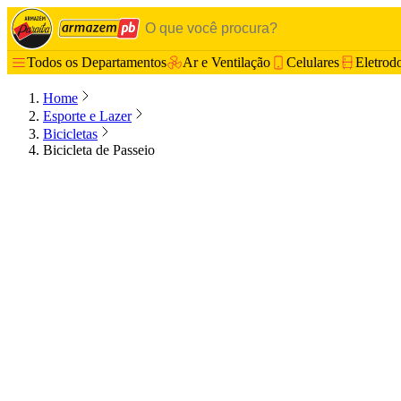
Todos os Departamentos
Ar e Ventilação
Celulares
Eletrod
Home
Esporte e Lazer
Bicicletas
Bicicleta de Passeio