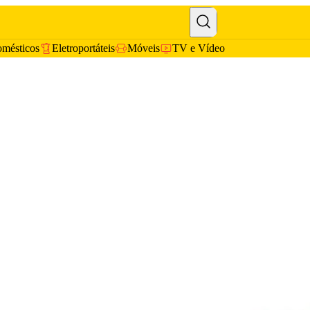
omésticos
Eletroportáteis
Móveis
TV e Vídeo