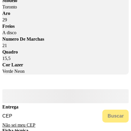
Modelo
Toronto
Aro
29
Freios
A disco
Numero De Marchas
21
Quadro
15,5
Cor Lazer
Verde Neon
Entrega
Buscar
Não sei meu CEP
Ficha técnica