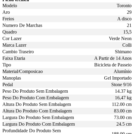
Modelo
Toronto
Aro
29
Freios
A disco
Numero De Marchas
21
Quadro
15,5
Cor Lazer
Verde Neon
Marca Lazer
Colli
Cambio Traseiro
Shimano
Faixa Etaria
A Partir de 14 Anos
Tipo
Bicicleta de Passeio
Material/Composicao
Alumínio
Manoplas
Gel Importado
Pedal
Stone 9/16
Peso Do Produto Sem Embalagem
14.37 kg
Peso Do Produto Com Embalagem
16,47 kg
Altura Do Produto Sem Embalagem
112.00 cm
Altura Do Produto Com Embalagem
83.00 cm
Largura Do Produto Sem Embalagem
73.00 cm
Largura Do Produto Com Embalagem
24.5 cm
Profundidade Do Produto Sem
188.00 cm