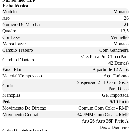
Não sei meu CEP
Ficha técnica
Modelo
Monaco
Aro
26
Numero De Marchas
21
Quadro
13,5
Cor Lazer
Vermelho
Marca Lazer
Monaco
Cambio Traseiro
Com Gancheira
31.8 Puxa Por Cima (Para
Cambio Dianteiro
42 Dentes)
Faixa Etaria
A partir de 12 Anos
Material/Composicao
Aço Carbono
Suspensão 21.1 Com Rosca
Garfo
Para Disco
Manoplas
Gel Importada
Pedal
9/16 Preto
Movimento De Direcao
Comum Com Colar - RMP
Movimento Central
34.7MM Com Colar - RMP
Aro 26 Aero 36F Freio A
Disco Dianteiro
Cubo Dianteiro/Traseiro