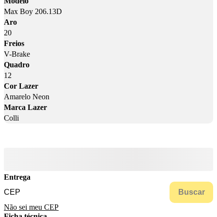
Modelo
Max Boy 206.13D
Aro
20
Freios
V-Brake
Quadro
12
Cor Lazer
Amarelo Neon
Marca Lazer
Colli
Entrega
Buscar
Não sei meu CEP
Ficha técnica