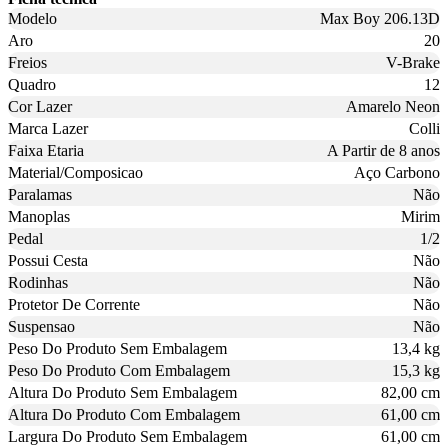
Modelo
Max Boy 206.13D
Aro
20
Freios
V-Brake
Quadro
12
Cor Lazer
Amarelo Neon
Marca Lazer
Colli
Faixa Etaria
A Partir de 8 anos
Material/Composicao
Aço Carbono
Paralamas
Não
Manoplas
Mirim
Pedal
1/2
Possui Cesta
Não
Rodinhas
Não
Protetor De Corrente
Não
Suspensao
Não
Peso Do Produto Sem Embalagem
13,4 kg
Peso Do Produto Com Embalagem
15,3 kg
Altura Do Produto Sem Embalagem
82,00 cm
Altura Do Produto Com Embalagem
61,00 cm
Largura Do Produto Sem Embalagem
61,00 cm