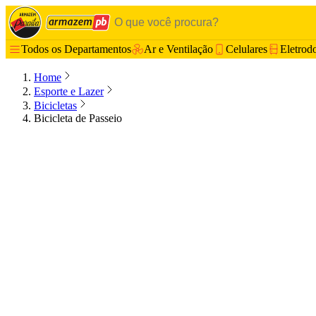
Todos os Departamentos
Ar e Ventilação
Celulares
Eletrod
Home
Esporte e Lazer
Bicicletas
Bicicleta de Passeio