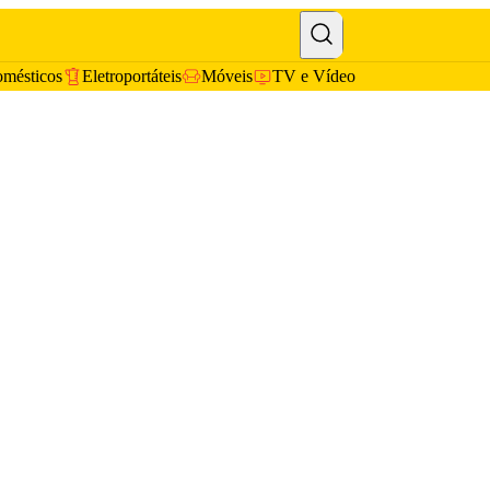
omésticos
Eletroportáteis
Móveis
TV e Vídeo