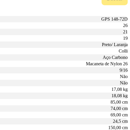
GPS 148-72D
26
21
19
Preto/ Laranja
Colli
Aço Carbono
Macaneta de Nylon 26
9/16
Não
Não
17,08 kg
18,08 kg
85,00 cm
74,00 cm
69,00 cm
24,5 cm
150,00 cm