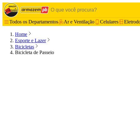
Todos os Departamentos
Ar e Ventilação
Celulares
Eletrod
Home
Esporte e Lazer
Bicicletas
Bicicleta de Passeio