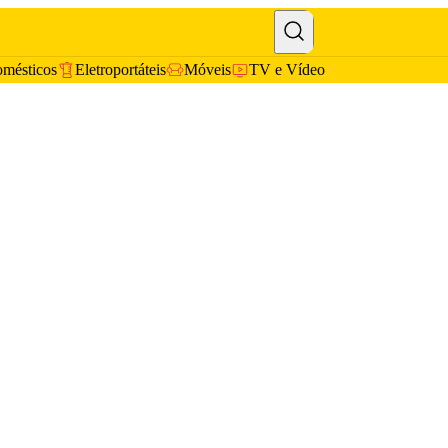
omésticos
Eletroportáteis
Móveis
TV e Vídeo