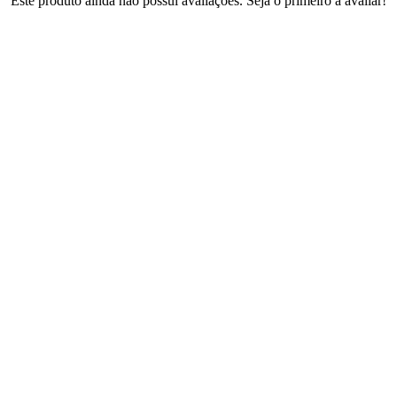
Este produto ainda não possui avaliações. Seja o primeiro a avaliar!