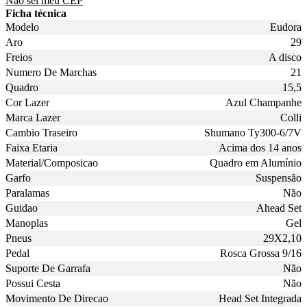
Não sei meu CEP
Ficha técnica
Modelo
Eudora
Aro
29
Freios
A disco
Numero De Marchas
21
Quadro
15,5
Cor Lazer
Azul Champanhe
Marca Lazer
Colli
Cambio Traseiro
Shumano Ty300-6/7V
Faixa Etaria
Acima dos 14 anos
Material/Composicao
Quadro em Alumínio
Garfo
Suspensão
Paralamas
Não
Guidao
Ahead Set
Manoplas
Gel
Pneus
29X2,10
Pedal
Rosca Grossa 9/16
Suporte De Garrafa
Não
Possui Cesta
Não
Movimento De Direcao
Head Set Integrada