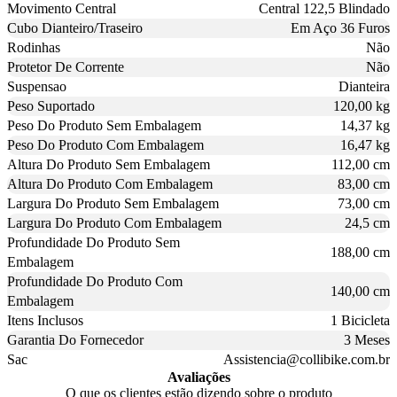
Movimento Central
Central 122,5 Blindado
Cubo Dianteiro/Traseiro
Em Aço 36 Furos
Rodinhas
Não
Protetor De Corrente
Não
Suspensao
Dianteira
Peso Suportado
120,00 kg
Peso Do Produto Sem Embalagem
14,37 kg
Peso Do Produto Com Embalagem
16,47 kg
Altura Do Produto Sem Embalagem
112,00 cm
Altura Do Produto Com Embalagem
83,00 cm
Largura Do Produto Sem Embalagem
73,00 cm
Largura Do Produto Com Embalagem
24,5 cm
Profundidade Do Produto Sem
188,00 cm
Embalagem
Profundidade Do Produto Com
140,00 cm
Embalagem
Itens Inclusos
1 Bicicleta
Garantia Do Fornecedor
3 Meses
Sac
Assistencia@collibike.com.br
Avaliações
O que os clientes estão dizendo sobre o produto