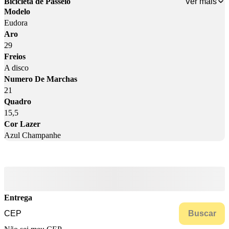
Ver mais
Bicicleta de Passeio
Modelo
Eudora
Aro
29
Freios
A disco
Numero De Marchas
21
Quadro
15,5
Cor Lazer
Azul Champanhe
Entrega
Buscar