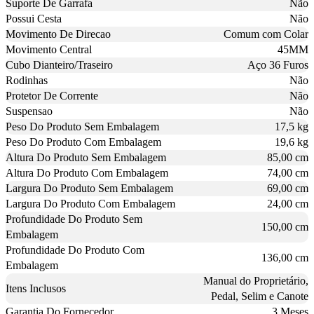
Suporte De Garrafa
Não
Possui Cesta
Não
Movimento De Direcao
Comum com Colar
Movimento Central
45MM
Cubo Dianteiro/Traseiro
Aço 36 Furos
Rodinhas
Não
Protetor De Corrente
Não
Suspensao
Não
Peso Do Produto Sem Embalagem
17,5 kg
Peso Do Produto Com Embalagem
19,6 kg
Altura Do Produto Sem Embalagem
85,00 cm
Altura Do Produto Com Embalagem
74,00 cm
Largura Do Produto Sem Embalagem
69,00 cm
Largura Do Produto Com Embalagem
24,00 cm
Profundidade Do Produto Sem
150,00 cm
Embalagem
Profundidade Do Produto Com
136,00 cm
Embalagem
Manual do Proprietário,
Itens Inclusos
Pedal, Selim e Canote
Garantia Do Fornecedor
3 Meses