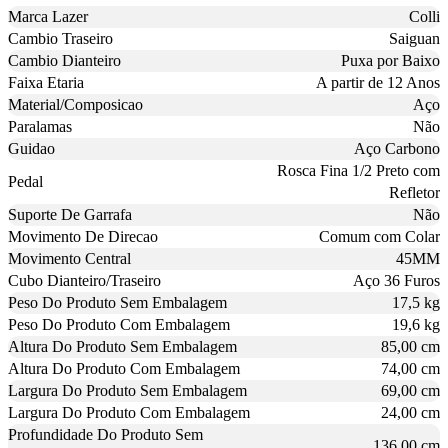
Marca Lazer
Colli
Cambio Traseiro
Saiguan
Cambio Dianteiro
Puxa por Baixo
Faixa Etaria
A partir de 12 Anos
Material/Composicao
Aço
Paralamas
Não
Guidao
Aço Carbono
Rosca Fina 1/2 Preto com
Pedal
Refletor
Suporte De Garrafa
Não
Movimento De Direcao
Comum com Colar
Movimento Central
45MM
Cubo Dianteiro/Traseiro
Aço 36 Furos
Peso Do Produto Sem Embalagem
17,5 kg
Peso Do Produto Com Embalagem
19,6 kg
Altura Do Produto Sem Embalagem
85,00 cm
Altura Do Produto Com Embalagem
74,00 cm
Largura Do Produto Sem Embalagem
69,00 cm
Largura Do Produto Com Embalagem
24,00 cm
Profundidade Do Produto Sem
136,00 cm